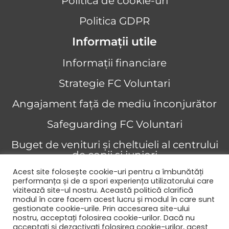
Politica de cookie-uri
Politica GDPR
Informații utile
Informații financiare
Strategie FC Voluntari
Angajament față de mediu înconjurător
Safeguarding FC Voluntari
Buget de venituri și cheltuieli al centrului
de copii și juniori
Acest site folosește cookie-uri pentru a îmbunătăți
Angajament privind drepturile omului
performanța și de a spori experiența utilizatorului care
vizitează site-ul nostru. Această politică clarifică
Copyright © 2026 FC Voluntari
modul în care facem acest lucru și modul în care sunt
gestionate cookie-urile. Prin accesarea site-ului
nostru, acceptați folosirea cookie-urilor. Dacă nu
acceptați și dezactivați folosirea cookie-urilor, acest