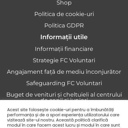
Shop
Politica de cookie-uri
Politica GDPR
Informații utile
Informații financiare
Strategie FC Voluntari
Angajament față de mediu înconjurător
Safeguarding FC Voluntari
Buget de venituri și cheltuieli al centrului
de copii și juniori
Acest site folosește cookie-uri pentru a îmbunătăți
Angajament privind drepturile omului
performanța și de a spori experiența utilizatorului care
vizitează site-ul nostru. Această politică clarifică
Copyright © 2026 FC Voluntari
modul în care facem acest lucru și modul în care sunt