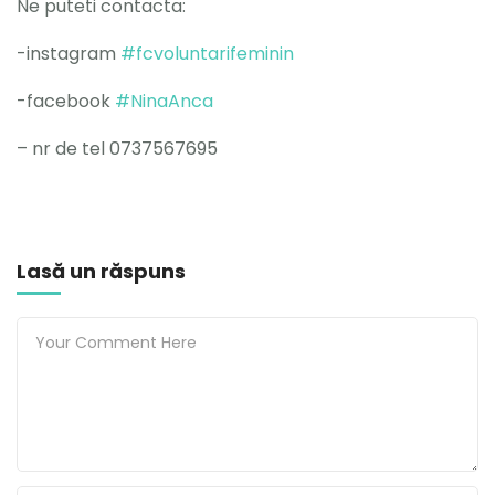
Ne puteti contacta:
-instagram
#fcvoluntarifeminin
-facebook
#NinaAnca
– nr de tel 0737567695
Lasă un răspuns