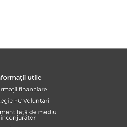
nformații utile
ormații financiare
tegie FC Voluntari
ment față de mediu
înconjurător