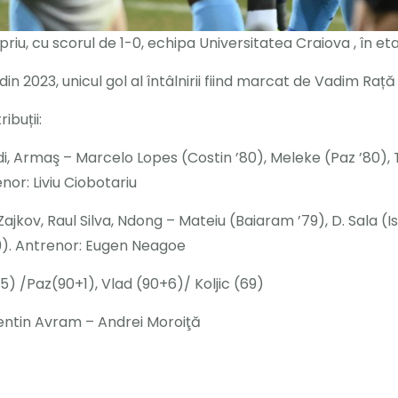
priu, cu scorul de 1-0, echipa Universitatea Craiova , în 
n 2023, unicul gol al întâlnirii fiind marcat de Vadim Rață 
ibuții:
i, Armaş – Marcelo Lopes (Costin ’80), Meleke (Paz ’80), Ta
or: Liviu Ciobotariu
Zajkov, Raul Silva, Ndong – Mateiu (Baiaram ’79), D. Sala (
’79). Antrenor: Eugen Neagoe
) /Paz(90+1), Vlad (90+6)/ Koljic (69)
alentin Avram – Andrei Moroiţă