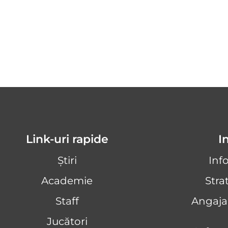
Link-uri rapide
I
Știri
Inf
Academie
Stra
Staff
Angaja
Jucători