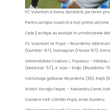
FC Voluntari a învins, duminică, pe teren pro
Pentru echipa noastră a fost prima victorie di
Cele 2 echipe au evoluat în următoarele distr
FC Voluntari: M. Popa – Ricardinho, Matricard
(Dumiter ’87), Damaşcan (Florea ’87). Antren
Universitatea Craiova: L. Popescu – Vlădoiu, 
(Markovic ’57), A. Ivan – Koljic (Rivaldinho 
Cartonaşe galbene: Ricardinho (35), Raţă (65
Arbitri: Horaţiu Feşnic – Alexandru Cerei, V
Camera VAR: Cătălin Popa, Ionel Dumitru