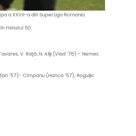
etapa a XXVII-a din SuperLiga Romania
în minutul 50.
vares, V. Raţă, N. Aliji (Vlad ’76) – Nemec
Isfan ’57)- Cîmpanu (Hanca ’57), Roguljic