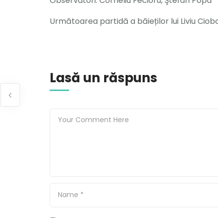
Observatori: Corneliu Fecioru, Ştefan Popa
Următoarea partidă a băieților lui Liviu Ciobo
Lasă un răspuns